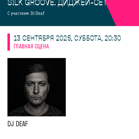
SILK GROOVE. ДИДЖЕЙ-СЕТ
С участием:
DJ Deaf
13
СЕНТЯБРЯ
2025
,
СУББОТА
,
20:30
ГЛАВНАЯ СЦЕНА
DJ DEAF